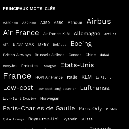
PRINCIPAUX MOTS-CLÉS
Airbus
Afrique
A380
A350
A320neo
A321neo
Air France
Allemagne
Air France-KLM
Antilles
Boeing
B787
B737 MAX
ATR
Belgique
British Airways
Chine
Brussels Airlines
Canada
dubai
Etats-Unis
easyJet
Emirates
Espagne
France
KLM
Italie
HOP! Air France
La Réunion
Low-cost
Lufthansa
low-cost long-courrier
Norwegian
Lyon-Saint Exupéry
Paris-Charles de Gaulle
Paris-Orly
Pilotes
Royaume-Uni
Ryanair
Suisse
Qatar Airways