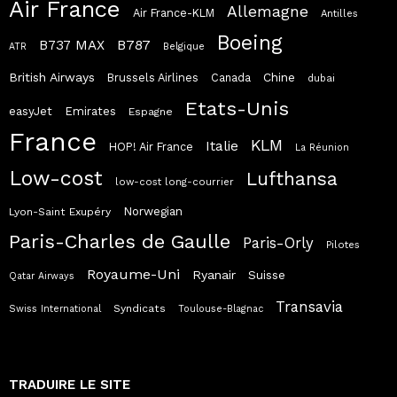
Air France
Allemagne
Air France-KLM
Antilles
Boeing
B787
B737 MAX
ATR
Belgique
British Airways
Chine
Brussels Airlines
Canada
dubai
Etats-Unis
easyJet
Emirates
Espagne
France
KLM
Italie
HOP! Air France
La Réunion
Low-cost
Lufthansa
low-cost long-courrier
Norwegian
Lyon-Saint Exupéry
Paris-Charles de Gaulle
Paris-Orly
Pilotes
Royaume-Uni
Ryanair
Suisse
Qatar Airways
Transavia
Syndicats
Swiss International
Toulouse-Blagnac
TRADUIRE LE SITE