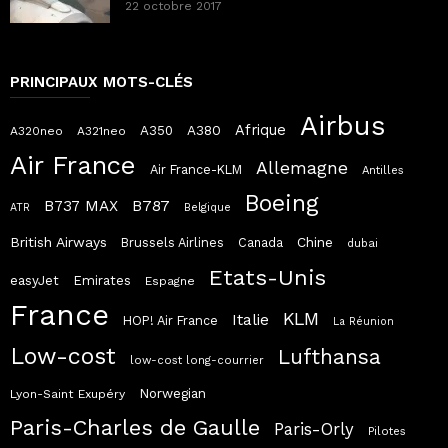
22 octobre 2017
PRINCIPAUX MOTS-CLÉS
Airbus
Afrique
A380
A350
A320neo
A321neo
Air France
Allemagne
Air France-KLM
Antilles
Boeing
B787
B737 MAX
ATR
Belgique
British Airways
Chine
Brussels Airlines
Canada
dubai
Etats-Unis
easyJet
Emirates
Espagne
France
KLM
Italie
HOP! Air France
La Réunion
Low-cost
Lufthansa
low-cost long-courrier
Norwegian
Lyon-Saint Exupéry
Paris-Charles de Gaulle
Paris-Orly
Pilotes