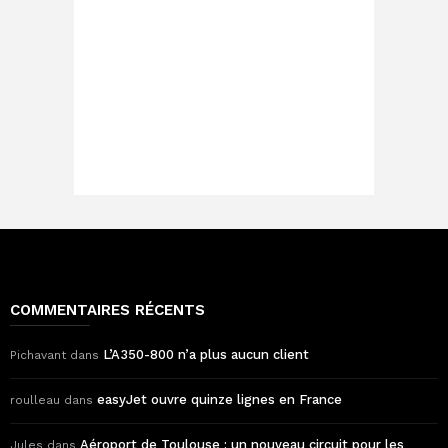
COMMENTAIRES RÉCENTS
L’A350-800 n’a plus aucun client
Pichavant
dans
easyJet ouvre quinze lignes en France
roulleau
dans
Aéroport de Toulouse : un nouveau circuit pour les
Jules
dans