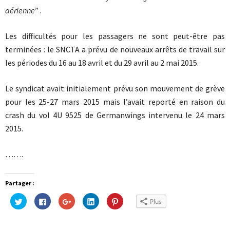
aérienne
” .
Les difficultés pour les passagers ne sont peut-être pas
terminées : le SNCTA a prévu de nouveaux arrêts de travail sur
les périodes du 16 au 18 avril et du 29 avril au 2 mai 2015.
Le syndicat avait initialement prévu son mouvement de grève
pour les 25-27 mars 2015 mais l’avait reporté en raison du
crash du vol 4U 9525 de Germanwings intervenu le 24 mars
2015.
…….
Partager :
Cliquez
Cliquez
Cliquez
Cliquez
Cliquez
Plus
pour
pour
pour
pour
pour
partager
partager
partager
partager
partager
sur
sur
sur
sur
sur
Twitter(ouvre
Facebook(ouvre
Google+
LinkedIn(ouvre
Pinterest(ouvre