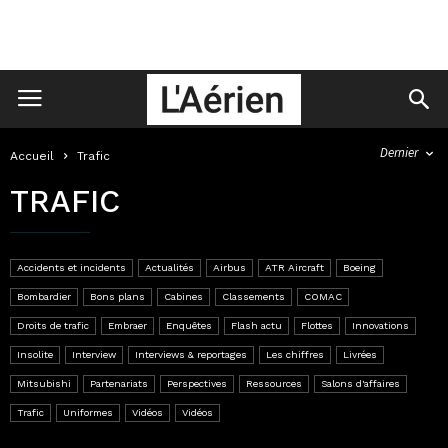
Dernier
Accueil
Trafic
TRAFIC
Accidents et incidents
Actualités
Airbus
ATR Aircraft
Boeing
Bombardier
Bons plans
Cabines
Classements
COMAC
Droits de trafic
Embraer
Enquêtes
Flash actu
Flottes
Innovations
Insolite
Interview
Interviews & reportages
Les chiffres
Livrées
Mitsubishi
Partenariats
Perspectives
Ressources
Salons d'affaires
Trafic
Uniformes
Vidéos
Vidéos