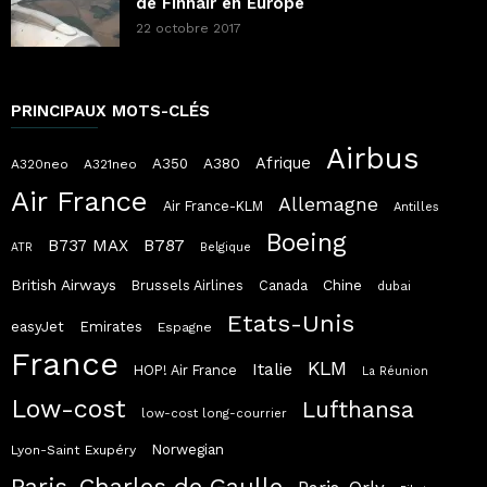
de Finnair en Europe
22 octobre 2017
PRINCIPAUX MOTS-CLÉS
Airbus
Afrique
A380
A350
A320neo
A321neo
Air France
Allemagne
Air France-KLM
Antilles
Boeing
B787
B737 MAX
ATR
Belgique
British Airways
Chine
Brussels Airlines
Canada
dubai
Etats-Unis
easyJet
Emirates
Espagne
France
KLM
Italie
HOP! Air France
La Réunion
Low-cost
Lufthansa
low-cost long-courrier
Norwegian
Lyon-Saint Exupéry
Paris-Charles de Gaulle