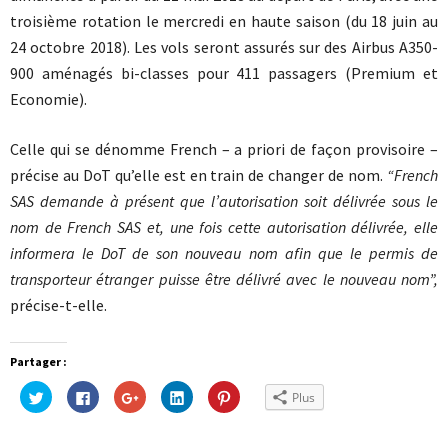
troisième rotation le mercredi en haute saison (du 18 juin au
24 octobre 2018). Les vols seront assurés sur des Airbus A350-
900 aménagés bi-classes pour 411 passagers (Premium et
Economie).
Celle qui se dénomme French – a priori de façon provisoire –
précise au DoT qu’elle est en train de changer de nom.
“French
SAS demande à présent que l’autorisation soit délivrée sous le
nom de French SAS et, une fois cette autorisation délivrée, elle
informera le DoT de son nouveau nom afin que le permis de
transporteur étranger puisse être délivré avec le nouveau nom”,
précise-t-elle.
Partager :
Cliquez
Cliquez
Cliquez
Cliquez
Cliquez
Plus
pour
pour
pour
pour
pour
partager
partager
partager
partager
partager
sur
sur
sur
sur
sur
Twitter(ouvre
Facebook(ouvre
Google+
LinkedIn(ouvre
Pinterest(ouvre