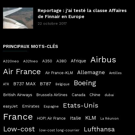
Reportage : j’ai testé la classe Affaires
de Finnair en Europe
22 octobre 2017
PRINCIPAUX MOTS-CLÉS
Airbus
Afrique
A380
A350
A320neo
A321neo
Air France
Allemagne
Air France-KLM
Antilles
Boeing
B787
B737 MAX
ATR
Belgique
British Airways
Chine
Brussels Airlines
Canada
dubai
Etats-Unis
easyJet
Emirates
Espagne
France
KLM
Italie
HOP! Air France
La Réunion
Low-cost
Lufthansa
low-cost long-courrier