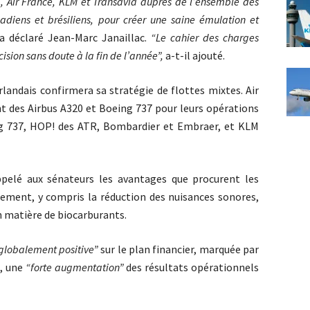
P!, Air France, KLM et Transavia auprès de l’ensemble des
nadiens et brésiliens, pour créer une saine émulation et
a déclaré Jean-Marc Janaillac.
“Le cahier des charges
ision sans doute à la fin de l’année”,
a-t-il ajouté.
rlandais confirmera sa stratégie de flottes mixtes. Air
t des Airbus A320 et Boeing 737 pour leurs opérations
ng 737, HOP! des ATR, Bombardier et Embraer, et KLM
pelé aux sénateurs les avantages que procurent les
ement, y compris la réduction des nuisances sonores,
en matière de biocarburants.
globalement positive”
sur le plan financier,
marquée par
s, une
“forte augmentation”
des résultats opérationnels