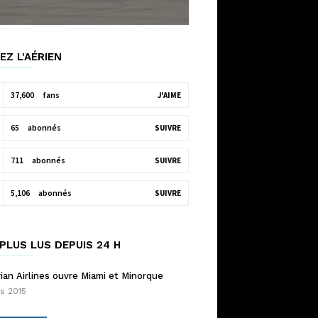
EZ L'AÉRIEN
37,600
fans
J'AIME
65
abonnés
SUIVRE
711
abonnés
SUIVRE
5,106
abonnés
SUIVRE
PLUS LUS DEPUIS 24 H
ian Airlines ouvre Miami et Minorque
s 2015