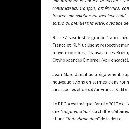
une partie de la flotte à la fois de HO
constructeurs, français, américains, ca
trouver une solution au meilleur coût”,
sortira au premier trimestre, avec une déc
Reste à savoir si le groupe franco-née
France et KLM utilisent respectivemen
moyen-courriers, Transavia des Boei
Cityhopper des Embraer (voir encadré).
Jean-Marc Janaillac a également rap
nouveaux avions en termes d’environn
ainsi que les efforts d’Air France-KLM 
Le PDG a estimé que l’année 2017 est
“
une
“augmentation”
du chiffre d’affaire
et une
“forte diminution”
de la dette.