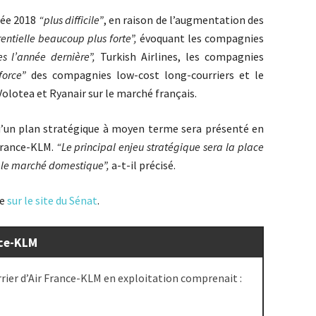
née 2018
“plus difficile”
, en raison de l’augmentation des
entielle beaucoup plus forte”,
évoquant les compagnies
s l’année dernière”,
Turkish Airlines, les compagnies
force”
des compagnies low-cost long-courriers et le
lotea et Ryanair sur le marché français.
qu’un plan stratégique à moyen terme sera présenté en
 France-KLM.
“Le principal enjeu stratégique sera la place
sur le marché domestique”,
a-t-il précisé.
le
sur le site du Sénat
.
nce-KLM
rrier d’Air France-KLM en exploitation comprenait :