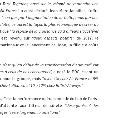
 Trust Together, basé sur la volonté de reprendre une
Air France”,
a aussi déclaré Jean-Marc Janaillac. L’offre
e
“non pas par l’augmentation de la flotte, mais par une
 flotte, ce qui est la façon la plus économique de créer du
nt que
“la reprise de la croissance va d’ailleurs s’accélérer
t est revenu sur
“deux aspects positifs”
de 2017,
le
nationaux et le lancement de Joon, la filiale à coûts
on n’est qu’au début de la transformation du groupe”
car
urs à ceux de nos concurrents”,
a noté le PDG, citant un
% pour le groupe, mais “
avec 4% chez Air France et 9%
 chez Lufthansa et 10 à 12% chez British Airways.”
oir”
est la performance opérationnelle du hub de Paris-
 d’attente aux filtres de sûreté
“désorganisent les
gages
“reste largement à améliorer”.