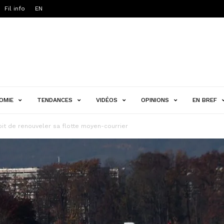
Fil info
EN
OMIE
TENDANCES
VIDÉOS
OPINIONS
EN BREF
it de renouveler sa flotte moyen-courrier