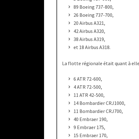
89 Boeing 737-800,
26 Boeing 737-700,
20 Airbus A321,
42 Airbus A320,
38 Airbus A319,
et 18 Airbus A318.
La flotte régionale était quant à elle
6 ATR 72-600,
4 ATR 72-500,
11 ATR 42-500,
14 Bombardier CRJ1000,
11 Bombardier CRJ700,
40 Embraer 190,
9 Embraer 175,
15 Embraer 170,