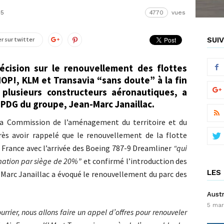
5
4770
vues
r sur twitter
SUIV
écision sur le renouvellement des flottes
HOP!, KLM et Transavia “sans doute” à la fin
 plusieurs constructeurs aéronautiques, a
e PDG du groupe, Jean-Marc Janaillac.
 la Commission de l’aménagement du territoire et du
ès avoir rappelé que le renouvellement de la flotte
 France avec l’arrivée des Boeing 787-9 Dreamliner
“qui
mation par siège de 20%”
et confirmé l’introduction des
LES 
-Marc Janaillac a évoqué le renouvellement du parc des
Austr
5 mar
rrier, nous allons faire un appel d’offres pour renouveler