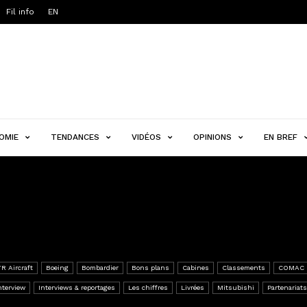
Fil info
EN
OMIE
TENDANCES
VIDÉOS
OPINIONS
EN BREF
R Aircraft
Boeing
Bombardier
Bons plans
Cabines
Classements
COMAC
nterview
Interviews & reportages
Les chiffres
Livrées
Mitsubishi
Partenariats