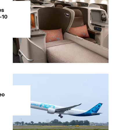
es
-10
eo