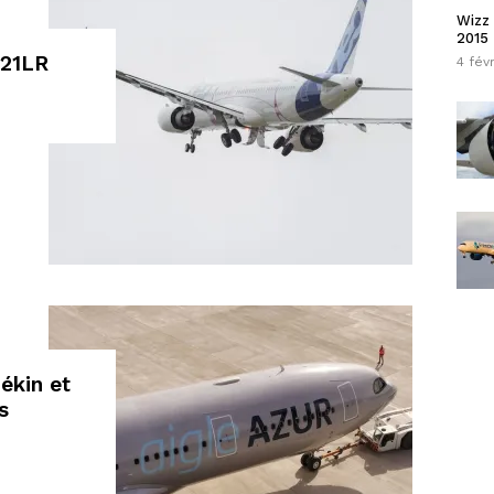
Wizz 
2015
321LR
4 fév
ékin et
s