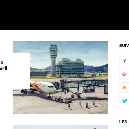
SUIV
ls
ril
LES 