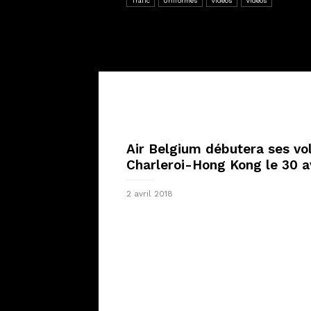
Trafic
Uniformes
Vidéos
Vidéos
Air Belgium débutera ses vo
Charleroi-Hong Kong le 30 av
2 avril 2018