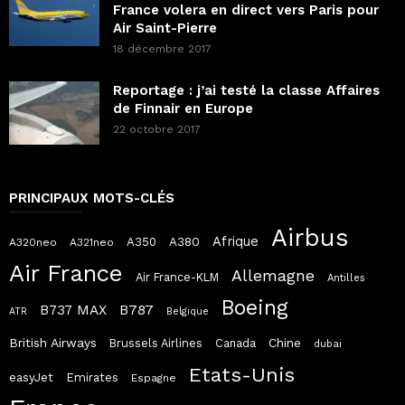
France volera en direct vers Paris pour
Air Saint-Pierre
18 décembre 2017
Reportage : j’ai testé la classe Affaires
de Finnair en Europe
22 octobre 2017
PRINCIPAUX MOTS-CLÉS
Airbus
Afrique
A380
A350
A320neo
A321neo
Air France
Allemagne
Air France-KLM
Antilles
Boeing
B787
B737 MAX
ATR
Belgique
British Airways
Chine
Brussels Airlines
Canada
dubai
Etats-Unis
easyJet
Emirates
Espagne