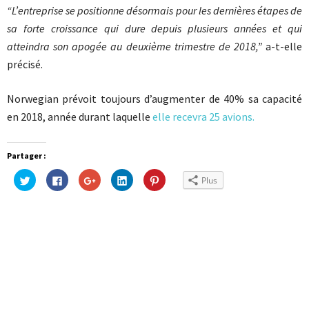
“L’entreprise se positionne désormais pour les dernières étapes de
sa forte croissance qui dure depuis plusieurs années et qui
atteindra son apogée au deuxième trimestre de 2018,”
a-t-elle
précisé.
Norwegian prévoit toujours d’augmenter de 40% sa capacité
en 2018, année durant laquelle
elle recevra 25 avions.
Partager :
Cliquez
Cliquez
Cliquez
Cliquez
Cliquez
Plus
pour
pour
pour
pour
pour
partager
partager
partager
partager
partager
sur
sur
sur
sur
sur
Twitter(ouvre
Facebook(ouvre
Google+
LinkedIn(ouvre
Pinterest(ouvre
dans
dans
(ouvre
dans
dans
une
une
dans
une
une
nouvelle
nouvelle
une
nouvelle
nouvelle
fenêtre)
fenêtre)
nouvelle
fenêtre)
fenêtre)
fenêtre)