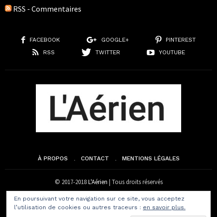
RSS - Commentaires
FACEBOOK
GOOGLE+
PINTEREST
RSS
TWITTER
YOUTUBE
À PROPOS
CONTACT
MENTIONS LÉGALES
© 2017-2018
L'Aérien
| Tous droits réservés
En poursuivant votre navigation sur ce site, vous acceptez
l’utilisation de cookies ou autres traceurs :
en savoir plus.