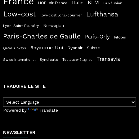
France
KLM
Italie
HOP! Air France
La Réunion
Low-cost
Lufthansa
low-cost long-courrier
Norwegian
Lyon-Saint Exupéry
Paris-Charles de Gaulle
Paris-Orly
Pilotes
Royaume-Uni
Ryanair
Suisse
Qatar Airways
Transavia
Syndicats
Swiss International
Toulouse-Blagnac
TRADUIRE LE SITE
Powered by
Translate
NEWSLETTER