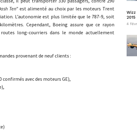
classe, il peut transporter 330 passagers, contre 290
Dash Ten”
est alimenté au choix par les moteurs Trent
Wizz 
ation. L’autonomie est plus limitée que le 787-9, soit
2015
 kilomètres. Cependant, Boeing assure que ce rayon
4 fév
s routes long-courriers dans le monde actuellement
mmandes provenant de neuf clients :
10 confirmés avec des moteurs GE),
e),
ce)