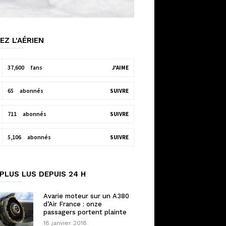
EZ L'AÉRIEN
37,600
fans
J'AIME
65
abonnés
SUIVRE
711
abonnés
SUIVRE
5,106
abonnés
SUIVRE
PLUS LUS DEPUIS 24 H
Avarie moteur sur un A380
d’Air France : onze
passagers portent plainte
18 janvier 2018