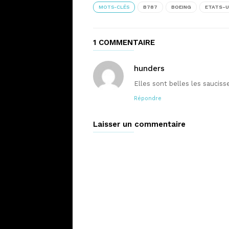
MOTS-CLÉS
B787
BOEING
ETATS-U
1 COMMENTAIRE
hunders
Elles sont belles les saucis
Répondre
Laisser un commentaire