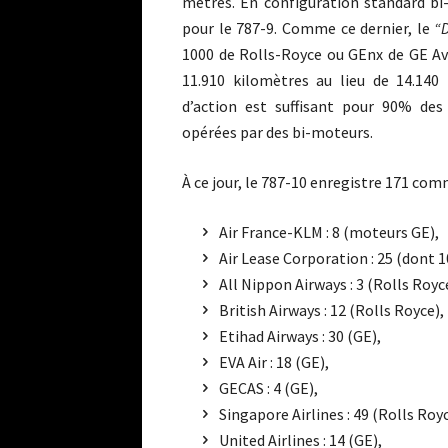
mètres. En configuration standard bi-
pour le 787-9. Comme ce dernier, le
“
1000 de Rolls-Royce ou GEnx de GE Avi
11.910 kilomètres au lieu de 14.140
d’action est suffisant pour 90% de
opérées par des bi-moteurs.
À ce jour, le 787-10 enregistre 171 co
Air France-KLM : 8 (moteurs GE),
Air Lease Corporation : 25 (dont 
All Nippon Airways : 3 (Rolls Royc
British Airways : 12 (Rolls Royce),
Etihad Airways : 30 (GE),
EVA Air : 18 (GE),
GECAS : 4 (GE),
Singapore Airlines : 49 (Rolls Roy
United Airlines : 14 (GE),