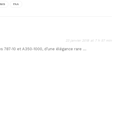
NIS
FAA
23 janvier 2018 at 7 h 57 min
ses 787-10 et A350-1000, d’une élégance rare …