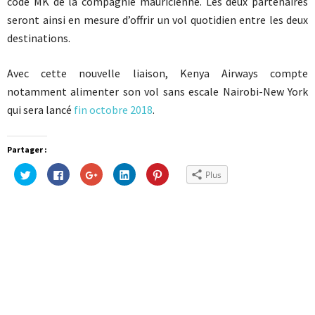
code MK de la compagnie mauricienne. Les deux partenaires
seront ainsi en mesure d’offrir un vol quotidien entre les deux
destinations.
Avec cette nouvelle liaison, Kenya Airways compte
notamment alimenter son vol sans escale Nairobi-New York
qui sera lancé
fin octobre 2018
.
Partager :
Cliquez
Cliquez
Cliquez
Cliquez
Cliquez
Plus
pour
pour
pour
pour
pour
partager
partager
partager
partager
partager
sur
sur
sur
sur
sur
Twitter(ouvre
Facebook(ouvre
Google+
LinkedIn(ouvre
Pinterest(ouvre
dans
dans
(ouvre
dans
dans
une
une
dans
une
une
nouvelle
nouvelle
une
nouvelle
nouvelle
fenêtre)
fenêtre)
nouvelle
fenêtre)
fenêtre)
fenêtre)