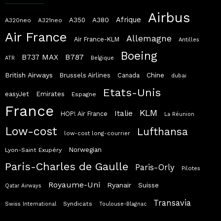
Airbus
Afrique
A380
A350
A320neo
A321neo
Air France
Allemagne
Air France-KLM
Antilles
Boeing
B787
B737 MAX
ATR
Belgique
British Airways
Chine
Brussels Airlines
Canada
dubai
Etats-Unis
easyJet
Emirates
Espagne
France
KLM
Italie
HOP! Air France
La Réunion
Low-cost
Lufthansa
low-cost long-courrier
Norwegian
Lyon-Saint Exupéry
Paris-Charles de Gaulle
Paris-Orly
Pilotes
Royaume-Uni
Ryanair
Suisse
Qatar Airways
Transavia
Syndicats
Swiss International
Toulouse-Blagnac