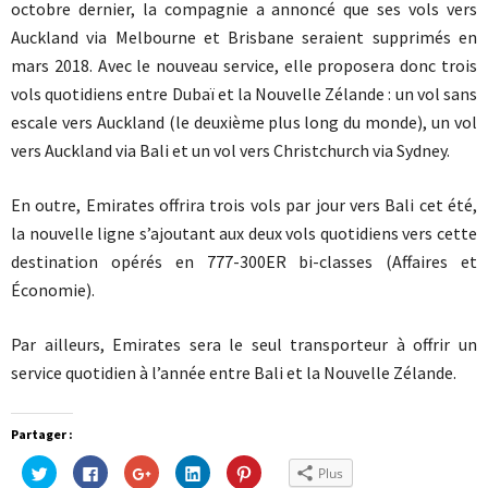
octobre dernier, la compagnie a annoncé que ses vols vers
Auckland via Melbourne et Brisbane seraient supprimés en
mars 2018. Avec le nouveau service, elle proposera donc trois
vols quotidiens entre Dubaï et la Nouvelle Zélande : un vol sans
escale vers Auckland (le deuxième plus long du monde), un vol
vers Auckland via Bali et un vol vers Christchurch via Sydney.
En outre, Emirates offrira trois vols par jour vers Bali cet été,
la nouvelle ligne s’ajoutant aux deux vols quotidiens vers cette
destination opérés en 777-300ER bi-classes (Affaires et
Économie).
Par ailleurs, Emirates sera le seul transporteur à offrir un
service quotidien à l’année entre Bali et la Nouvelle Zélande.
Partager :
Cliquez
Cliquez
Cliquez
Cliquez
Cliquez
Plus
pour
pour
pour
pour
pour