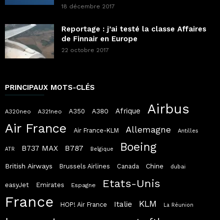
18 décembre 2017
Reportage : j’ai testé la classe Affaires
de Finnair en Europe
22 octobre 2017
PRINCIPAUX MOTS-CLÉS
Airbus
Afrique
A380
A350
A320neo
A321neo
Air France
Allemagne
Air France-KLM
Antilles
Boeing
B787
B737 MAX
ATR
Belgique
British Airways
Chine
Brussels Airlines
Canada
dubai
Etats-Unis
easyJet
Emirates
Espagne
France
KLM
Italie
HOP! Air France
La Réunion