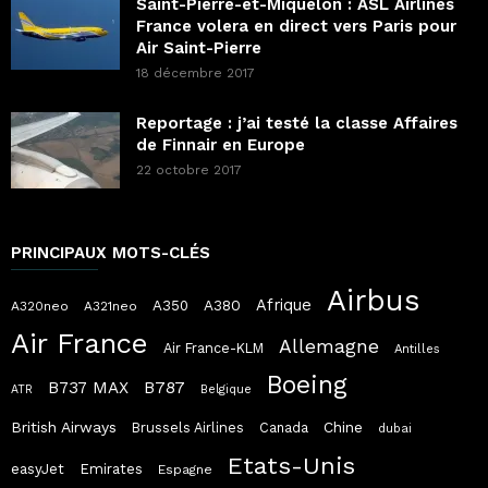
Saint-Pierre-et-Miquelon : ASL Airlines
France volera en direct vers Paris pour
Air Saint-Pierre
18 décembre 2017
Reportage : j’ai testé la classe Affaires
de Finnair en Europe
22 octobre 2017
PRINCIPAUX MOTS-CLÉS
Airbus
Afrique
A380
A350
A320neo
A321neo
Air France
Allemagne
Air France-KLM
Antilles
Boeing
B787
B737 MAX
ATR
Belgique
British Airways
Chine
Brussels Airlines
Canada
dubai
Etats-Unis
easyJet
Emirates
Espagne