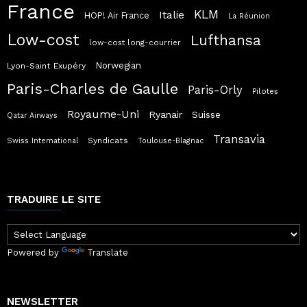
France
KLM
Italie
HOP! Air France
La Réunion
Low-cost
Lufthansa
low-cost long-courrier
Norwegian
Lyon-Saint Exupéry
Paris-Charles de Gaulle
Paris-Orly
Pilotes
Royaume-Uni
Ryanair
Suisse
Qatar Airways
Transavia
Syndicats
Swiss International
Toulouse-Blagnac
TRADUIRE LE SITE
Powered by
Translate
NEWSLETTER