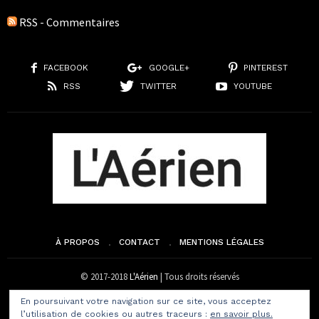
RSS - Commentaires
FACEBOOK
GOOGLE+
PINTEREST
RSS
TWITTER
YOUTUBE
À PROPOS
CONTACT
MENTIONS LÉGALES
© 2017-2018
L'Aérien
| Tous droits réservés
En poursuivant votre navigation sur ce site, vous acceptez
l’utilisation de cookies ou autres traceurs :
en savoir plus.