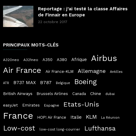
Reportage : j’ai testé la classe Affaires
de Finnair en Europe
22 octobre 2017
PRINCIPAUX MOTS-CLÉS
Airbus
Afrique
A380
A350
A320neo
A321neo
Air France
Allemagne
Air France-KLM
Antilles
Boeing
B787
B737 MAX
ATR
Belgique
British Airways
Chine
Brussels Airlines
Canada
dubai
Etats-Unis
easyJet
Emirates
Espagne
France
KLM
Italie
HOP! Air France
La Réunion
Low-cost
Lufthansa
low-cost long-courrier