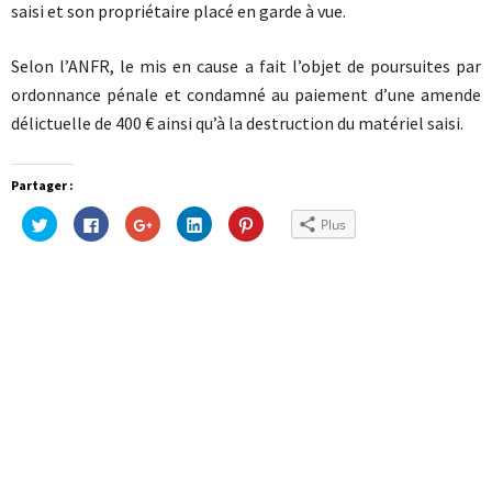
saisi et son propriétaire placé en garde à vue.
Selon l’ANFR, le mis en cause a fait l’objet de poursuites par
ordonnance pénale et condamné au paiement d’une amende
délictuelle de 400 € ainsi qu’à la destruction du matériel saisi.
Partager :
Cliquez
Cliquez
Cliquez
Cliquez
Cliquez
Plus
pour
pour
pour
pour
pour
partager
partager
partager
partager
partager
sur
sur
sur
sur
sur
Twitter(ouvre
Facebook(ouvre
Google+
LinkedIn(ouvre
Pinterest(ouvre
dans
dans
(ouvre
dans
dans
une
une
dans
une
une
nouvelle
nouvelle
une
nouvelle
nouvelle
fenêtre)
fenêtre)
nouvelle
fenêtre)
fenêtre)
fenêtre)