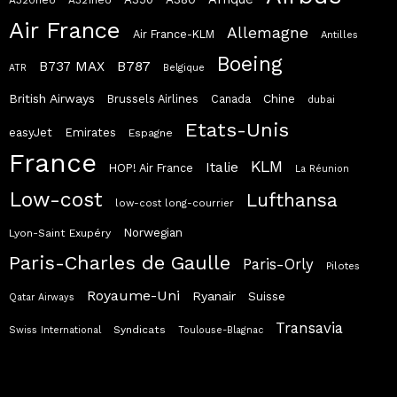
A320neo
A321neo
Air France
Allemagne
Air France-KLM
Antilles
Boeing
B787
B737 MAX
ATR
Belgique
British Airways
Chine
Brussels Airlines
Canada
dubai
Etats-Unis
easyJet
Emirates
Espagne
France
KLM
Italie
HOP! Air France
La Réunion
Low-cost
Lufthansa
low-cost long-courrier
Norwegian
Lyon-Saint Exupéry
Paris-Charles de Gaulle
Paris-Orly
Pilotes
Royaume-Uni
Ryanair
Suisse
Qatar Airways
Transavia
Syndicats
Swiss International
Toulouse-Blagnac