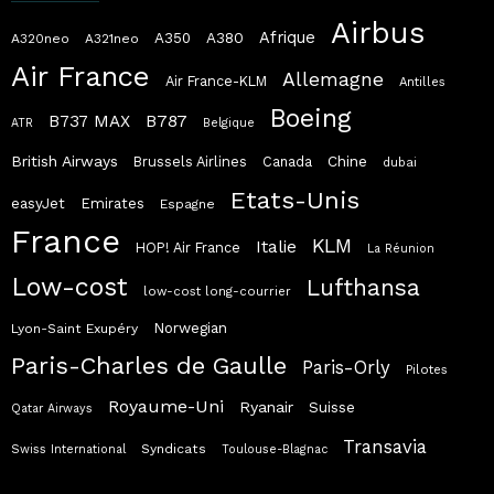
Airbus
Afrique
A380
A350
A320neo
A321neo
Air France
Allemagne
Air France-KLM
Antilles
Boeing
B787
B737 MAX
ATR
Belgique
British Airways
Chine
Brussels Airlines
Canada
dubai
Etats-Unis
easyJet
Emirates
Espagne
France
KLM
Italie
HOP! Air France
La Réunion
Low-cost
Lufthansa
low-cost long-courrier
Norwegian
Lyon-Saint Exupéry
Paris-Charles de Gaulle
Paris-Orly
Pilotes
Royaume-Uni
Ryanair
Suisse
Qatar Airways
Transavia
Syndicats
Swiss International
Toulouse-Blagnac