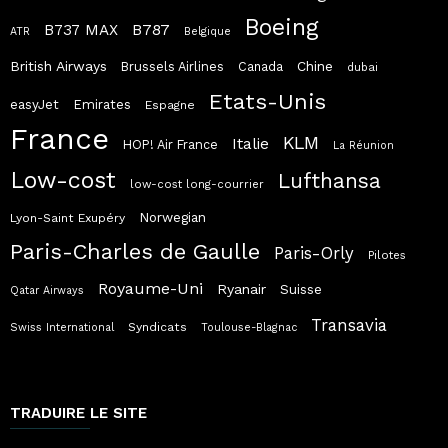
Boeing
B787
B737 MAX
ATR
Belgique
British Airways
Chine
Brussels Airlines
Canada
dubai
Etats-Unis
easyJet
Emirates
Espagne
France
KLM
Italie
HOP! Air France
La Réunion
Low-cost
Lufthansa
low-cost long-courrier
Norwegian
Lyon-Saint Exupéry
Paris-Charles de Gaulle
Paris-Orly
Pilotes
Royaume-Uni
Ryanair
Suisse
Qatar Airways
Transavia
Syndicats
Swiss International
Toulouse-Blagnac
TRADUIRE LE SITE