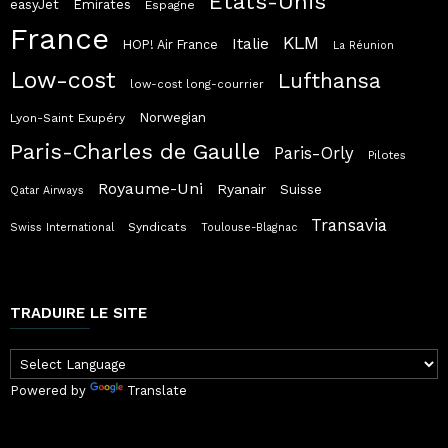
Etats-Unis
easyJet
Emirates
Espagne
France
KLM
Italie
HOP! Air France
La Réunion
Low-cost
Lufthansa
low-cost long-courrier
Norwegian
Lyon-Saint Exupéry
Paris-Charles de Gaulle
Paris-Orly
Pilotes
Royaume-Uni
Ryanair
Suisse
Qatar Airways
Transavia
Syndicats
Swiss International
Toulouse-Blagnac
TRADUIRE LE SITE
Powered by
Translate