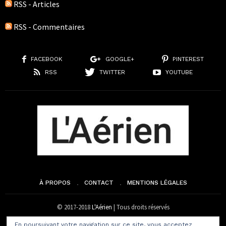
RSS - Articles
RSS - Commentaires
FACEBOOK
GOOGLE+
PINTEREST
RSS
TWITTER
YOUTUBE
À PROPOS
CONTACT
MENTIONS LÉGALES
© 2017-2018
L'Aérien
| Tous droits réservés
En poursuivant votre navigation sur ce site, vous acceptez