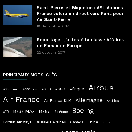
Saint-Pierre-et-Miquelon : ASL Airlines
France volera en direct vers Paris pour
Air Saint-Pierre
18 décembre 2017
Reportage : j’ai testé la classe Affaires
de Finnair en Europe
22 octobre 2017
PRINCIPAUX MOTS-CLÉS
Airbus
Afrique
A380
A350
A320neo
A321neo
Air France
Allemagne
Air France-KLM
Antilles
Boeing
B787
B737 MAX
ATR
Belgique
British Airways
Chine
Brussels Airlines
Canada
dubai