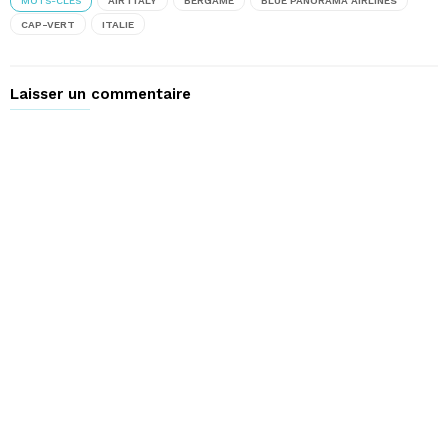
MOTS-CLÉS
AIR ITALY
BERGAME
BLUE PANORAMA AIRLINES
CAP-VERT
ITALIE
Laisser un commentaire