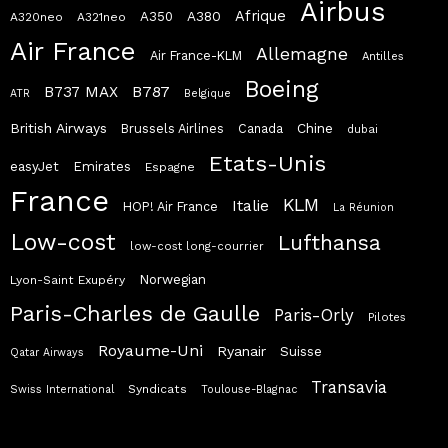
Airbus
Afrique
A380
A350
A320neo
A321neo
Air France
Allemagne
Air France-KLM
Antilles
Boeing
B787
B737 MAX
ATR
Belgique
British Airways
Chine
Brussels Airlines
Canada
dubai
Etats-Unis
easyJet
Emirates
Espagne
France
KLM
Italie
HOP! Air France
La Réunion
Low-cost
Lufthansa
low-cost long-courrier
Norwegian
Lyon-Saint Exupéry
Paris-Charles de Gaulle
Paris-Orly
Pilotes
Royaume-Uni
Ryanair
Suisse
Qatar Airways
Transavia
Syndicats
Swiss International
Toulouse-Blagnac