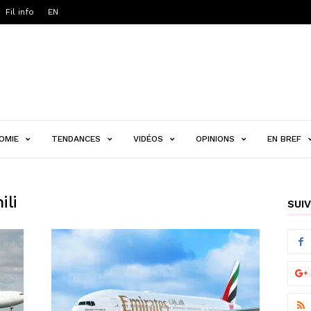
Fil info
EN
OMIE
TENDANCES
VIDÉOS
OPINIONS
EN BREF
ili
SUIV