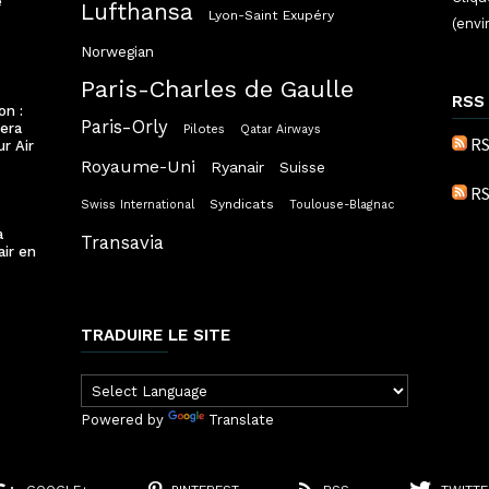
e
Lufthansa
Lyon-Saint Exupéry
(envi
Norwegian
Paris-Charles de Gaulle
RSS
on :
Paris-Orly
lera
Pilotes
Qatar Airways
RS
ur Air
Royaume-Uni
Ryanair
Suisse
RS
Syndicats
Swiss International
Toulouse-Blagnac
a
Transavia
air en
TRADUIRE LE SITE
Powered by
Translate