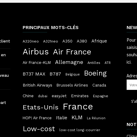
PRINCIPAUX MOTS-CLÉS
NEW
Pour 
Afrique
A380
client
A350
A320neo
A321neo
saisi
Airbus
Air France
souha
 en
Allemagne
ici.
Air France-KLM
Antilles
ATR
Boeing
B787
B737 MAX
Belgique
Adres
uveau
British Airways
Brussels Airlines
Canada
Chine
easyJet
Emirates
dubai
Espagne
part
France
Etats-Unis
KLM
Italie
HOP! Air France
La Réunion
NOT
Low-cost
low-cost long-courrier
Cliqu