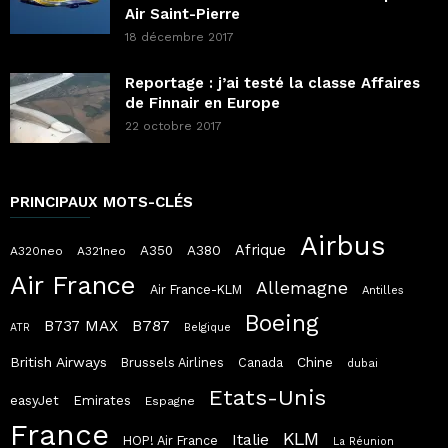
Air Saint-Pierre
18 décembre 2017
Reportage : j’ai testé la classe Affaires
de Finnair en Europe
22 octobre 2017
PRINCIPAUX MOTS-CLÉS
Airbus
Afrique
A380
A350
A320neo
A321neo
Air France
Allemagne
Air France-KLM
Antilles
Boeing
B787
B737 MAX
ATR
Belgique
British Airways
Chine
Brussels Airlines
Canada
dubai
Etats-Unis
easyJet
Emirates
Espagne
France
KLM
Italie
HOP! Air France
La Réunion