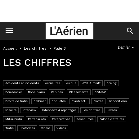
Dernier
Accueil
Les chiffres
Page 3
LES CHIFFRES
Accidents et incidents
Actualités
Airbus
ATR Aircraft
Boeing
Bombardier
Bons plans
Cabines
Classements
COMAC
Droits de trafic
Embraer
Enquêtes
Flash actu
Flottes
Innovations
Insolite
Interview
Interviews & reportages
Les chiffres
Livrées
Mitsubishi
Partenariats
Perspectives
Ressources
Salons d'affaires
Trafic
Uniformes
Vidéos
Vidéos