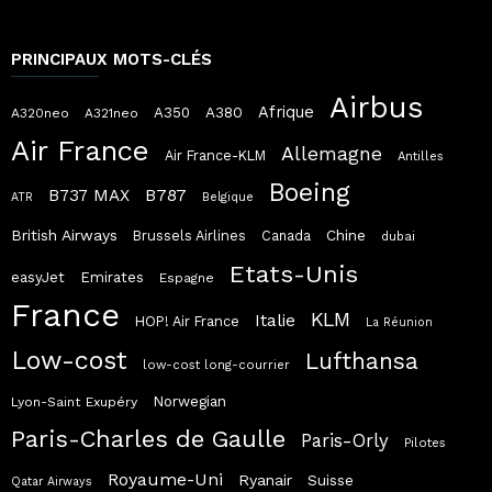
PRINCIPAUX MOTS-CLÉS
Airbus
Afrique
A380
A350
A320neo
A321neo
Air France
Allemagne
Air France-KLM
Antilles
Boeing
B787
B737 MAX
ATR
Belgique
British Airways
Chine
Brussels Airlines
Canada
dubai
Etats-Unis
easyJet
Emirates
Espagne
France
KLM
Italie
HOP! Air France
La Réunion
Low-cost
Lufthansa
low-cost long-courrier
Norwegian
Lyon-Saint Exupéry
Paris-Charles de Gaulle
Paris-Orly
Pilotes
Royaume-Uni
Ryanair
Suisse
Qatar Airways