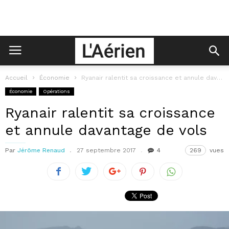
Accueil
Économie
Ryanair ralentit sa croissance et annule davantage de vols
Économie
Opérations
Ryanair ralentit sa croissance
et annule davantage de vols
Par
Jérôme Renaud
27 septembre 2017
4
269
vues