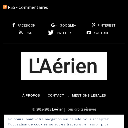
RSS - Commentaires
FACEBOOK
GOOGLE+
PINTEREST
RSS
TWITTER
YOUTUBE
À PROPOS
CONTACT
MENTIONS LÉGALES
© 2017-2018
L'Aérien
| Tous droits réservés
En poursuivant votre navigation sur ce site, vous acceptez
l’utilisation de cookies ou autres traceurs :
en savoir plus.