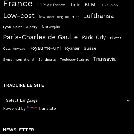
France
KLM
Italie
HOP! Air France
La Réunion
Low-cost
Lufthansa
low-cost long-courrier
Norwegian
Lyon-Saint Exupéry
Paris-Charles de Gaulle
Paris-Orly
Pilotes
Royaume-Uni
Ryanair
Suisse
Qatar Airways
Transavia
Syndicats
Swiss International
Toulouse-Blagnac
TRADUIRE LE SITE
Powered by
Translate
NEWSLETTER