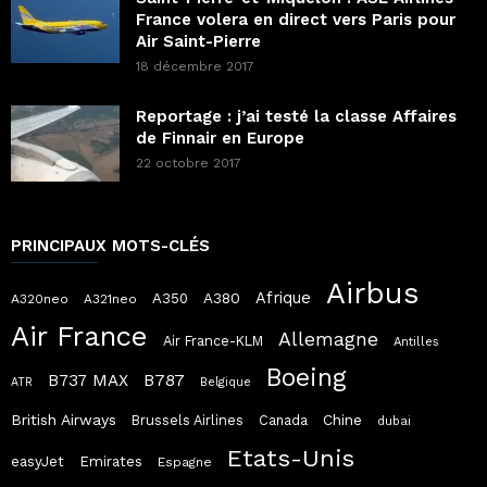
France volera en direct vers Paris pour
Air Saint-Pierre
18 décembre 2017
Reportage : j’ai testé la classe Affaires
de Finnair en Europe
22 octobre 2017
PRINCIPAUX MOTS-CLÉS
Airbus
Afrique
A380
A350
A320neo
A321neo
Air France
Allemagne
Air France-KLM
Antilles
Boeing
B787
B737 MAX
ATR
Belgique
British Airways
Chine
Brussels Airlines
Canada
dubai
Etats-Unis
easyJet
Emirates
Espagne