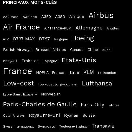
PRINCIPAUX MOTS-CLÉS
Airbus
Afrique
A380
A350
A320neo
A321neo
Air France
Allemagne
Air France-KLM
Antilles
Boeing
B787
B737 MAX
ATR
Belgique
British Airways
Chine
Brussels Airlines
Canada
dubai
Etats-Unis
easyJet
Emirates
Espagne
France
KLM
Italie
HOP! Air France
La Réunion
Low-cost
Lufthansa
low-cost long-courrier
Norwegian
Lyon-Saint Exupéry
Paris-Charles de Gaulle
Paris-Orly
Pilotes
Royaume-Uni
Ryanair
Suisse
Qatar Airways
Transavia
Syndicats
Swiss International
Toulouse-Blagnac