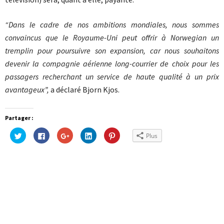
“Dans le cadre de nos ambitions mondiales, nous sommes
convaincus que le Royaume-Uni peut offrir à Norwegian un
tremplin pour poursuivre son expansion, car nous souhaitons
devenir la compagnie aérienne long-courrier de choix pour les
passagers recherchant un service de haute qualité à un prix
avantageux”,
a déclaré Bjorn Kjos.
Partager :
Cliquez
Cliquez
Cliquez
Cliquez
Cliquez
Plus
pour
pour
pour
pour
pour
partager
partager
partager
partager
partager
sur
sur
sur
sur
sur
Twitter(ouvre
Facebook(ouvre
Google+
LinkedIn(ouvre
Pinterest(ouvre
dans
dans
(ouvre
dans
dans
une
une
dans
une
une
nouvelle
nouvelle
une
nouvelle
nouvelle
fenêtre)
fenêtre)
nouvelle
fenêtre)
fenêtre)
fenêtre)