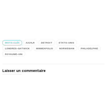
MOTS-CLÉS
A321LR
DETROIT
ETATS-UNIS
LONDRES-GATWICK
MINNEAPOLIS
NORWEGIAN
PHILADELPHIE
ROYAUME-UNI
Laisser un commentaire