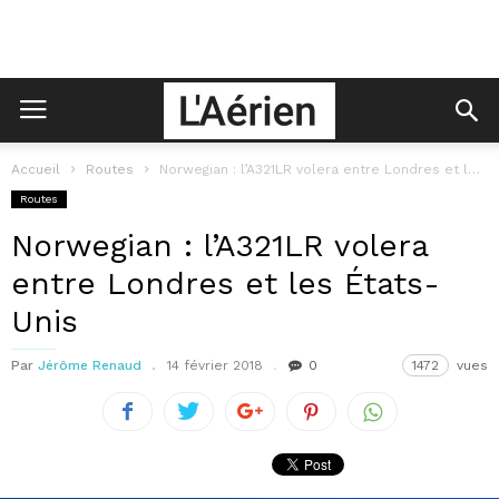
Accueil
Routes
Norwegian : l’A321LR volera entre Londres et les États-Unis
Routes
Norwegian : l’A321LR volera
entre Londres et les États-
Unis
Par
Jérôme Renaud
14 février 2018
0
1472
vues