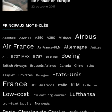
de Finnair en Europe
22 octobre 2017
PRINCIPAUX MOTS-CLÉS
Airbus
Afrique
A380
A350
A320neo
A321neo
Air France
Allemagne
Air France-KLM
Antilles
Boeing
B787
B737 MAX
ATR
Belgique
British Airways
Chine
Brussels Airlines
Canada
dubai
Etats-Unis
easyJet
Emirates
Espagne
France
KLM
Italie
HOP! Air France
La Réunion
Low-cost
Lufthansa
low-cost long-courrier
Norwegian
Lyon-Saint Exupéry
Paris-Charles de Gaulle