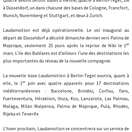
Quatre avions seront basés à Vienne, quatre à Berlin-Tegel, six
à Düsseldorf, un dans chacune des bases de Cologne, Francfort,
Munich, Nuremberg et Stuttgart, et deux à Zurich.
Laudamotion est déjà opérationnelle. Le vol inaugural au
départ de Düsseldorf a décollé dimanche dernier vers Palma de
er
Majorque, seulement 25 jours après la reprise de Niki le 1
mars. L’ile des Baléares est d’ailleurs l’une des destinations les
plus importantes du réseau de la nouvelle compagnie.
La nouvelle base Laudamotion à Berlin-Tegel ouvrira, quant à
er
elle, le 1
juin avec quatre appareils pour 17 destinations
méditerranéennes : Barcelone, Brindisi, Corfou, Faro,
Fuerteventura, Héraklion, Ibiza, Kos, Lanzarote, Las Palmas,
Malaga, Milan Malpensa, Palma de Majorque, Pula, Rhodes,
Rijeka et Tenerife.
L’hiver prochain, Laudamotion se concentrera sur un service de