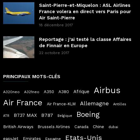
Saint-Pierre-et-Miquelon : ASL Airlines
France volera en direct vers Paris pour
Air Saint-Pierre
18 décembre 2017
Reportage : j’ai testé la classe Affaires
de Finnair en Europe
22 octobre 2017
PRINCIPAUX MOTS-CLÉS
Airbus
Afrique
A380
A350
A320neo
A321neo
Air France
Allemagne
Air France-KLM
Antilles
Boeing
B787
B737 MAX
ATR
Belgique
British Airways
Chine
Brussels Airlines
Canada
dubai
Etats-Unis
easyJet
Emirates
Espagne