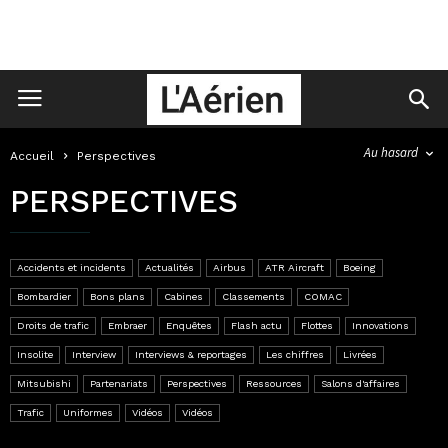
Au hasard
Accueil
Perspectives
PERSPECTIVES
Accidents et incidents
Actualités
Airbus
ATR Aircraft
Boeing
Bombardier
Bons plans
Cabines
Classements
COMAC
Droits de trafic
Embraer
Enquêtes
Flash actu
Flottes
Innovations
Insolite
Interview
Interviews & reportages
Les chiffres
Livrées
Mitsubishi
Partenariats
Perspectives
Ressources
Salons d'affaires
Trafic
Uniformes
Vidéos
Vidéos