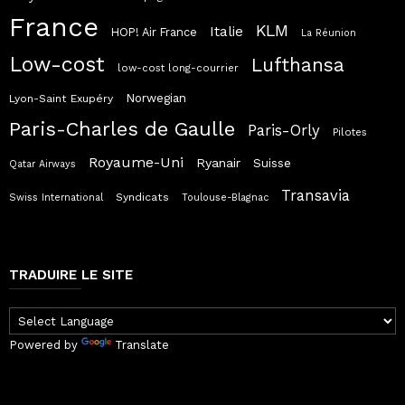
France
KLM
Italie
HOP! Air France
La Réunion
Low-cost
Lufthansa
low-cost long-courrier
Norwegian
Lyon-Saint Exupéry
Paris-Charles de Gaulle
Paris-Orly
Pilotes
Royaume-Uni
Ryanair
Suisse
Qatar Airways
Transavia
Syndicats
Swiss International
Toulouse-Blagnac
TRADUIRE LE SITE
Powered by
Translate