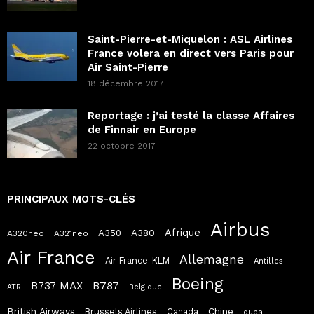
Saint-Pierre-et-Miquelon : ASL Airlines
France volera en direct vers Paris pour
Air Saint-Pierre
18 décembre 2017
Reportage : j’ai testé la classe Affaires
de Finnair en Europe
22 octobre 2017
PRINCIPAUX MOTS-CLÉS
Airbus
Afrique
A380
A350
A320neo
A321neo
Air France
Allemagne
Air France-KLM
Antilles
Boeing
B787
B737 MAX
ATR
Belgique
British Airways
Chine
Brussels Airlines
Canada
dubai