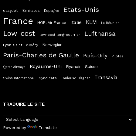
Etats-Unis
easyJet
Emirates
Espagne
France
KLM
Italie
HOP! Air France
La Réunion
Low-cost
Lufthansa
low-cost long-courrier
Norwegian
Lyon-Saint Exupéry
Paris-Charles de Gaulle
Paris-Orly
Pilotes
Royaume-Uni
Ryanair
Suisse
Qatar Airways
Transavia
Syndicats
Swiss International
Toulouse-Blagnac
TRADUIRE LE SITE
Powered by
Translate