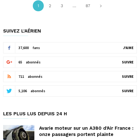
1
2
3
...
87
SUIVEZ L'AÉRIEN
37,600
fans
J'AIME
65
abonnés
SUIVRE
711
abonnés
SUIVRE
5,106
abonnés
SUIVRE
LES PLUS LUS DEPUIS 24 H
Avarie moteur sur un A380 d’Air France :
onze passagers portent plainte