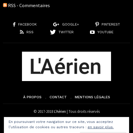
RSS - Commentaires
FACEBOOK
GOOGLE+
PINTEREST
RSS
TWITTER
YOUTUBE
À PROPOS
CONTACT
MENTIONS LÉGALES
© 2017-2018
L'Aérien
| Tous droits réservés
En poursuivant votre navigation sur ce site, vous acceptez
l’utilisation de cookies ou autres traceurs :
en savoir plus.