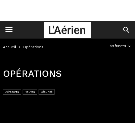
Au hasard
Accueil
Opérations
OPÉRATIONS
Aéroports
Routes
Sécurité