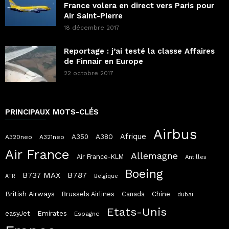
France volera en direct vers Paris pour
Air Saint-Pierre
18 décembre 2017
Reportage : j’ai testé la classe Affaires
de Finnair en Europe
22 octobre 2017
PRINCIPAUX MOTS-CLÉS
Airbus
Afrique
A380
A350
A320neo
A321neo
Air France
Allemagne
Air France-KLM
Antilles
Boeing
B787
B737 MAX
ATR
Belgique
British Airways
Chine
Brussels Airlines
Canada
dubai
Etats-Unis
easyJet
Emirates
Espagne