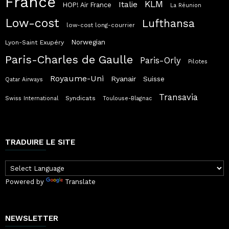
France
KLM
Italie
HOP! Air France
La Réunion
Low-cost
Lufthansa
low-cost long-courrier
Norwegian
Lyon-Saint Exupéry
Paris-Charles de Gaulle
Paris-Orly
Pilotes
Royaume-Uni
Ryanair
Suisse
Qatar Airways
Transavia
Syndicats
Swiss International
Toulouse-Blagnac
TRADUIRE LE SITE
Powered by
Translate
NEWSLETTER