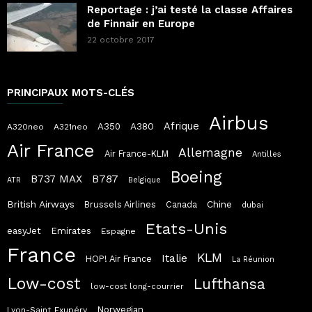
Reportage : j’ai testé la classe Affaires
de Finnair en Europe
22 octobre 2017
PRINCIPAUX MOTS-CLÉS
Airbus
Afrique
A380
A350
A320neo
A321neo
Air France
Allemagne
Air France-KLM
Antilles
Boeing
B787
B737 MAX
ATR
Belgique
British Airways
Chine
Brussels Airlines
Canada
dubai
Etats-Unis
easyJet
Emirates
Espagne
France
KLM
Italie
HOP! Air France
La Réunion
Low-cost
Lufthansa
low-cost long-courrier
Norwegian
Lyon-Saint Exupéry