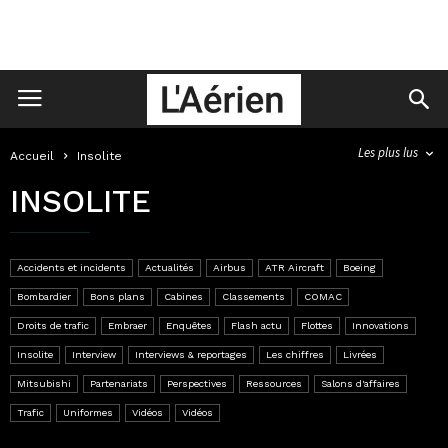
Les plus lus
Accueil
Insolite
INSOLITE
Accidents et incidents
Actualités
Airbus
ATR Aircraft
Boeing
Bombardier
Bons plans
Cabines
Classements
COMAC
Droits de trafic
Embraer
Enquêtes
Flash actu
Flottes
Innovations
Insolite
Interview
Interviews & reportages
Les chiffres
Livrées
Mitsubishi
Partenariats
Perspectives
Ressources
Salons d'affaires
Trafic
Uniformes
Vidéos
Vidéos