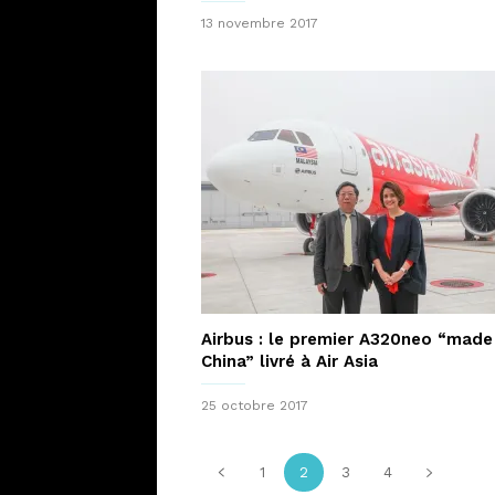
13 novembre 2017
Airbus : le premier A320neo “made
China” livré à Air Asia
25 octobre 2017
1
2
3
4