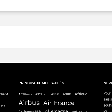
PRINCIPAUX MOTS-CLÉS
NEW
Pour 
Afrique
A380
client
A350
A320neo
A321neo
saisi
Airbus
Air France
souha
 en
Allemagne
ici.
Air France-KLM
Antilles
ATR