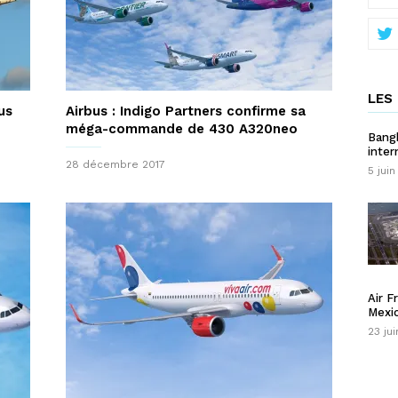
LES 
us
Airbus : Indigo Partners confirme sa
méga-commande de 430 A320neo
Bangk
inter
28 décembre 2017
5 juin
Air F
Mexi
23 jui