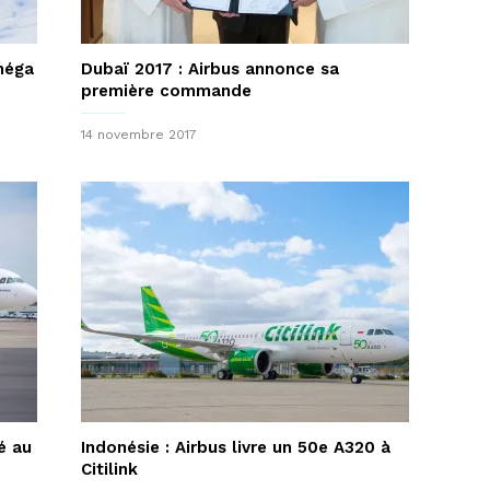
méga
Dubaï 2017 : Airbus annonce sa
première commande
14 novembre 2017
é au
Indonésie : Airbus livre un 50e A320 à
Citilink