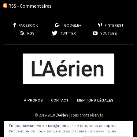
RSS - Commentaires
FACEBOOK
GOOGLE+
PINTEREST
RSS
TWITTER
YOUTUBE
À PROPOS
CONTACT
MENTIONS LÉGALES
© 2017-2018
L'Aérien
| Tous droits réservés
En poursuivant votre navigation sur ce site, vous acceptez
l’utilisation de cookies ou autres traceurs :
en savoir plus.