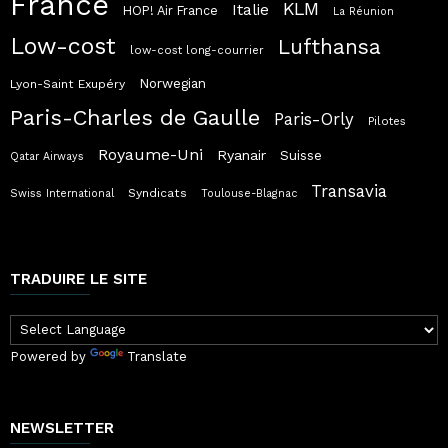
France
KLM
Italie
HOP! Air France
La Réunion
Low-cost
Lufthansa
low-cost long-courrier
Norwegian
Lyon-Saint Exupéry
Paris-Charles de Gaulle
Paris-Orly
Pilotes
Royaume-Uni
Ryanair
Suisse
Qatar Airways
Transavia
Syndicats
Swiss International
Toulouse-Blagnac
TRADUIRE LE SITE
Powered by
Translate
NEWSLETTER