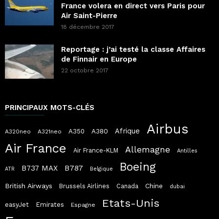
France volera en direct vers Paris pour
Air Saint-Pierre
18 décembre 2017
Reportage : j’ai testé la classe Affaires
de Finnair en Europe
22 octobre 2017
PRINCIPAUX MOTS-CLÉS
Airbus
Afrique
A380
A350
A320neo
A321neo
Air France
Allemagne
Air France-KLM
Antilles
Boeing
B787
B737 MAX
ATR
Belgique
British Airways
Chine
Brussels Airlines
Canada
dubai
Etats-Unis
easyJet
Emirates
Espagne