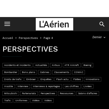
Dernier
Accueil
Perspectives
Page 4
PERSPECTIVES
Accidents et incidents
Actualités
Airbus
ATR Aircraft
Boeing
Bombardier
Bons plans
Cabines
Classements
COMAC
Droits de trafic
Embraer
Enquêtes
Flash actu
Flottes
Innovations
Insolite
Interview
Interviews & reportages
Les chiffres
Livrées
Mitsubishi
Partenariats
Perspectives
Ressources
Salons d'affaires
Trafic
Uniformes
Vidéos
Vidéos