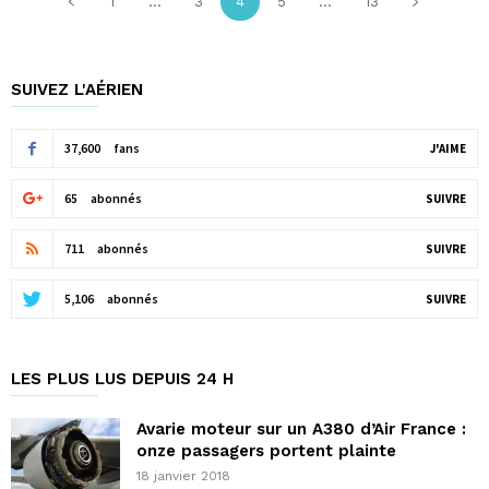
1
...
3
4
5
...
13
SUIVEZ L'AÉRIEN
37,600
fans
J'AIME
65
abonnés
SUIVRE
711
abonnés
SUIVRE
5,106
abonnés
SUIVRE
LES PLUS LUS DEPUIS 24 H
Avarie moteur sur un A380 d’Air France :
onze passagers portent plainte
18 janvier 2018