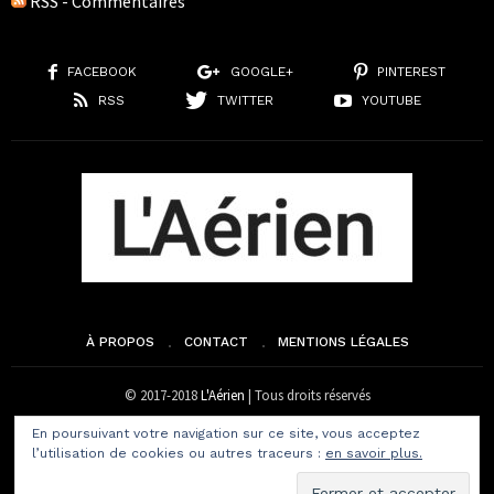
RSS - Commentaires
FACEBOOK
GOOGLE+
PINTEREST
RSS
TWITTER
YOUTUBE
À PROPOS
CONTACT
MENTIONS LÉGALES
© 2017-2018
L'Aérien
| Tous droits réservés
En poursuivant votre navigation sur ce site, vous acceptez
l’utilisation de cookies ou autres traceurs :
en savoir plus.