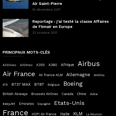
Air Saint-Pierre
18 décembre 2017
Reportage : j’ai testé la classe Affaires
de Finnair en Europe
22 octobre 2017
PRINCIPAUX MOTS-CLÉS
Airbus
Afrique
A380
A350
A320neo
A321neo
Air France
Allemagne
Air France-KLM
Antilles
Boeing
B787
B737 MAX
ATR
Belgique
British Airways
Chine
Brussels Airlines
Canada
dubai
Etats-Unis
easyJet
Emirates
Espagne
France
KLM
Italie
HOP! Air France
La Réunion