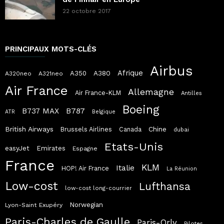
22 octobre 2017
PRINCIPAUX MOTS-CLÉS
Airbus
Afrique
A380
A350
A320neo
A321neo
Air France
Allemagne
Air France-KLM
Antilles
Boeing
B787
B737 MAX
ATR
Belgique
British Airways
Chine
Brussels Airlines
Canada
dubai
Etats-Unis
easyJet
Emirates
Espagne
France
KLM
Italie
HOP! Air France
La Réunion
Low-cost
Lufthansa
low-cost long-courrier
Norwegian
Lyon-Saint Exupéry
Paris-Charles de Gaulle
Paris-Orly
Pilotes