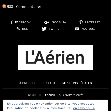
RSS - Commentaires
FACEBOOK
GOOGLE+
PINTEREST
RSS
TWITTER
YOUTUBE
À PROPOS
CONTACT
MENTIONS LÉGALES
© 2017-2018
L'Aérien
| Tous droits réservés
En poursuivant votre navigation sur ce site, vous acceptez
l’utilisation de cookies ou autres traceurs :
en savoir plus.