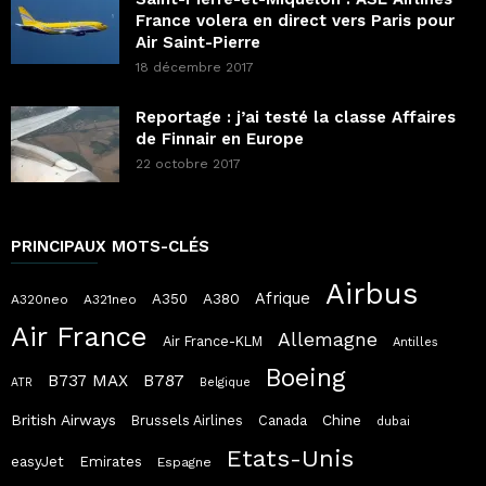
France volera en direct vers Paris pour
Air Saint-Pierre
18 décembre 2017
Reportage : j’ai testé la classe Affaires
de Finnair en Europe
22 octobre 2017
PRINCIPAUX MOTS-CLÉS
Airbus
Afrique
A380
A350
A320neo
A321neo
Air France
Allemagne
Air France-KLM
Antilles
Boeing
B787
B737 MAX
ATR
Belgique
British Airways
Chine
Brussels Airlines
Canada
dubai
Etats-Unis
easyJet
Emirates
Espagne