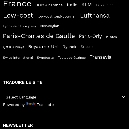
France
KLM
Italie
HOP! Air France
La Réunion
Low-cost
Lufthansa
low-cost long-courrier
Norwegian
Lyon-Saint Exupéry
Paris-Charles de Gaulle
Paris-Orly
Pilotes
Royaume-Uni
Ryanair
Suisse
Qatar Airways
Transavia
Syndicats
Swiss International
Toulouse-Blagnac
TRADUIRE LE SITE
Powered by
Translate
NEWSLETTER