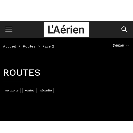
Dernier
Accueil
Routes
Page 2
ROUTES
Aéroports
Routes
Sécurité