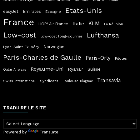
Etats-Unis
easyJet
Emirates
Espagne
France
KLM
Italie
HOP! Air France
La Réunion
Low-cost
Lufthansa
low-cost long-courrier
Norwegian
Lyon-Saint Exupéry
Paris-Charles de Gaulle
Paris-Orly
Pilotes
Royaume-Uni
Ryanair
Suisse
Qatar Airways
Transavia
Syndicats
Swiss International
Toulouse-Blagnac
TRADUIRE LE SITE
Powered by
Translate