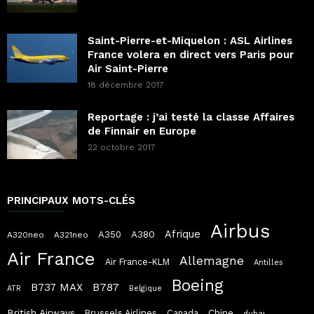
Saint-Pierre-et-Miquelon : ASL Airlines
France volera en direct vers Paris pour
Air Saint-Pierre
18 décembre 2017
Reportage : j’ai testé la classe Affaires
de Finnair en Europe
22 octobre 2017
PRINCIPAUX MOTS-CLÉS
Airbus
Afrique
A380
A350
A320neo
A321neo
Air France
Allemagne
Air France-KLM
Antilles
Boeing
B787
B737 MAX
ATR
Belgique
British Airways
Chine
Brussels Airlines
Canada
dubai