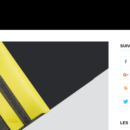
SUIV
LES 