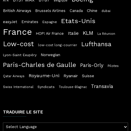
ATR
Belgique
British Airways
Chine
Brussels Airlines
Canada
dubai
Etats-Unis
easyJet
Emirates
Espagne
France
KLM
Italie
HOP! Air France
La Réunion
Low-cost
Lufthansa
low-cost long-courrier
Norwegian
Lyon-Saint Exupéry
Paris-Charles de Gaulle
Paris-Orly
Pilotes
Royaume-Uni
Ryanair
Suisse
Qatar Airways
Transavia
Syndicats
Swiss International
Toulouse-Blagnac
TRADUIRE LE SITE