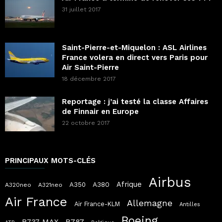
31 juillet 2017
Saint-Pierre-et-Miquelon : ASL Airlines
France volera en direct vers Paris pour
Air Saint-Pierre
18 décembre 2017
Reportage : j’ai testé la classe Affaires
de Finnair en Europe
22 octobre 2017
PRINCIPAUX MOTS-CLÉS
Airbus
Afrique
A380
A350
A320neo
A321neo
Air France
Allemagne
Air France-KLM
Antilles
Boeing
B787
B737 MAX